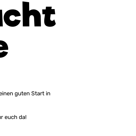
acht
e
inen guten Start in
r euch da!